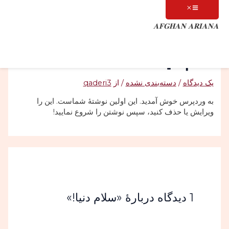
پرش
نام*
اینجا
وبگاه
ایمیل*
به
بنویسید…
محتوا
𝐀𝐅𝐆𝐇𝐀𝐍 𝐀𝐑𝐈𝐀𝐍𝐀
سلام دنیا!
یک دیدگاه
/
دسته‌بندی نشده
/ از
qaderi3
به وردپرس خوش آمدید. این اولین نوشتهٔ شماست. این را
ویرایش یا حذف کنید، سپس نوشتن را شروع نمایید!
1 دیدگاه دربارهٔ «سلام دنیا!»