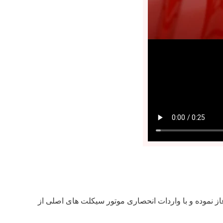
کلت در سال 1375 هجری شمسی مطابق با سال 1997 میلادی فعالیت خود را آغاز نموده و با واردات انحصاری موتور سیکلت های اصلی از