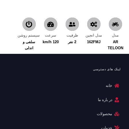
مدل
مدل انجین
ظرفیت
سرعت
سیستم روشن
AR
162FMJ
2 نفر
120 km/h
سلفی و
TELOON
اندلی
لینک های دسترسی
خانه
در باره ما
محصولات
خدمات